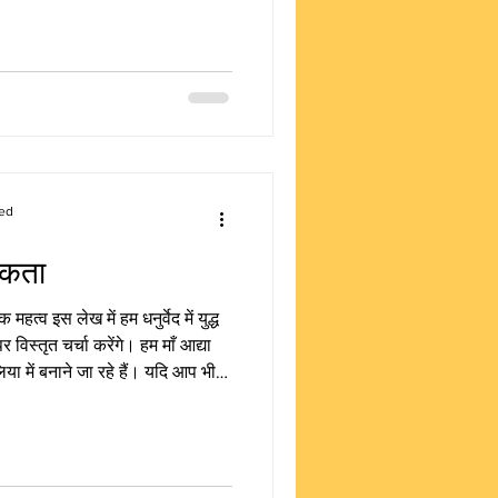
नीतियाँ: विजय का शास्त्रीय और वैचारिक
 केवल शस्त्र चलाने की कला नहीं, अपितु
्र
ed
तिकता
 महत्व इस लेख में हम धनुर्वेद में युद्ध
विस्तृत चर्चा करेंगे। हम माँ आद्या
या में बनाने जा रहे हैं। यदि आप भी
, तो कृपया हमारी वेबसाइट पर जाकर
की नैतिकता: सामाजिक सार और राज्यधर्म
ा का प्रारम्भिक सम्मान यही बताता है कि
कि समाज के ध