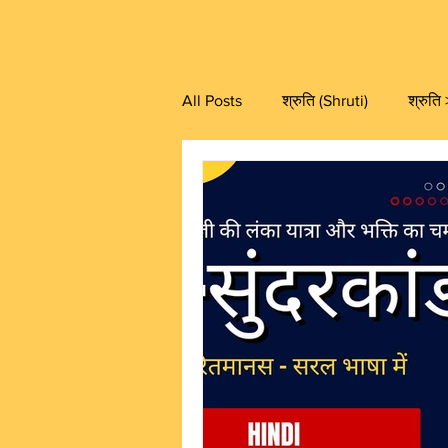
All Posts
श्रुति (Shruti)
श्रुति
प्रस्थानत्रयी (Prasthanatrayi)
वेदान्त > प्रकरण ग्रन्थ (Prakarana)
इतिहास > रामायण (Ramayana)
योग (Yoga)
विशेष थीम (Speci