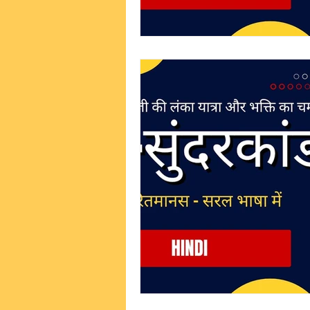
उपवेद > गन्धर्ववेद (Gandharvaveda)
शिव तत्त्व (Shiva Wisdom)
विष्
हनुमान भक्ति (Hanuman Devotion)