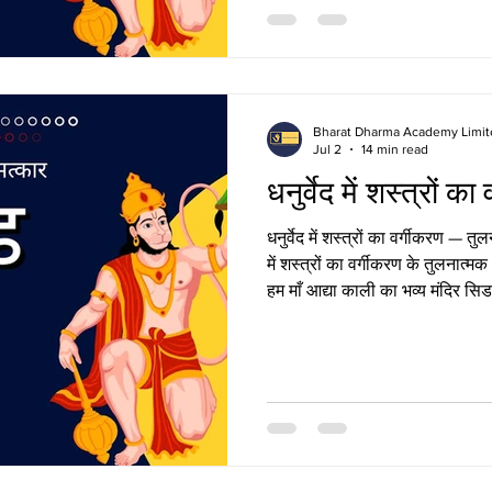
उपवेद > स्थापत्यवेद (Sthapatyaveda)
देवी शक्ति (Goddess Po
Bharat Dharma Academy Limit
णु लीला (Vishnu Chronicles)
गणेश ज्ञान (Ganesha Wisdom)
Jul 2
14 min read
धनुर्वेद में शस्त्रों क
धनुर्वेद में शस्त्रों का वर्गीकरण — त
में शस्त्रों का वर्गीकरण के तुलनात्मक
हम माँ आद्या काली का भव्य मंदिर सिडन
यदि आप भी इस पवित्र मिशन से जुड़ना
पर जाकर अपना योगदान दें। धनुर्वेद मे
सिद्धांत और ऐतिहासिक अवधारणा धनुर्वे
परिभाषा स्पष्ट करती है कि शस्त्र 