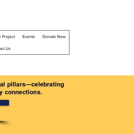
 Project
Events
Donate Now
act Us
al pillars—celebrating
y connections.