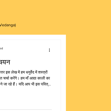
ग (Vedanga)
ार्य (Acharya)
ed
ा चयन
ana)
इतिहास (Epics)
्तर इस लेख में हम धनुर्वेद में शस्त्रों
ृत चर्चा करेंगे। हम माँ आद्या काली का
नाने जा रहे हैं। यदि आप भी इस पवित्र
Anya)
तन्त्र (Tantra)
ा हमारी वेबसाइट पर जाकर अपना योगदान
उद्देश्य और प्रश्न-उत्तर धनुर्वेद में
िक प्रासंगिक प्रश्न है कि यह क्रिया
उपवेद (Upaveda)
सका