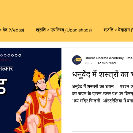
 > वेद (Vedas)
श्रुति > उपनिषद् (Upanishads)
श्रुति > वेदाङ्
वेदान्त (Vedanta)
वेदान्त > वेदान्त दर्शन (Vedanta)
वेदान्त > आच
Bharat Dharma Academy Limit
Jul 2
12 min read
धनुर्वेद में शस्त्रों क
स्मृति (Smriti)
पुराण (Puranas)
पुराण > महापुराण (Mahapur
धनुर्वेद में शस्त्रों का चयन — प्रश्न-उत
का चयन के प्रश्न-उत्तर पक्ष पर विस्त
भव्य मंदिर सिडनी, ऑस्ट्रेलिया में ब
शास्त्र (Shastra)
साहित्य (Literature)
साहित्य > अन्य साहित्य (
मिशन से जुड़ना चाहते हैं, तो कृपय
दें। धनुर्वेद में शस्त्रों का चयन: महत्व, 
शस्त्रों का चयन का प्रथम और सर्वाध
al Themes)
मुख्य ग्रन्थ (Master Collection)
दर्शन (Darshana)
केवल युद्ध-कला तक सीमित है या उ