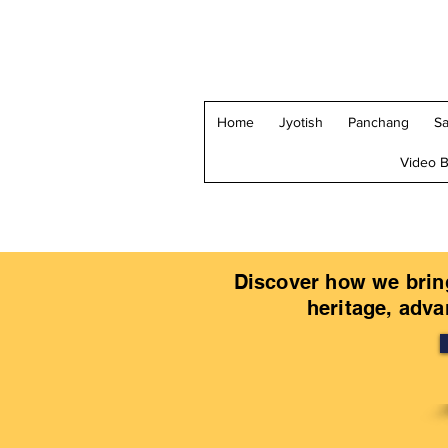
Home
Jyotish
Panchang
Sa
Video B
Discover how we bring
heritage, adv