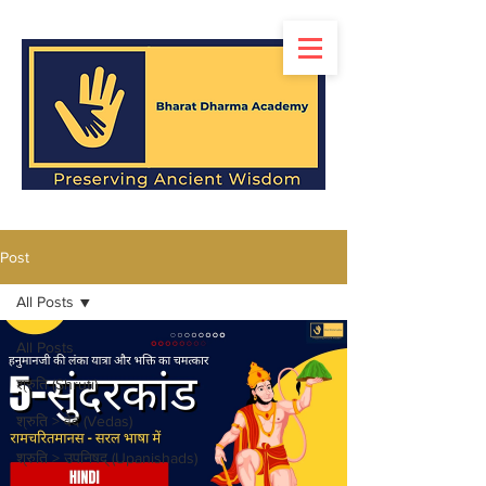
Post
All Posts
All Posts
श्रुति (Shruti)
श्रुति > वेद (Vedas)
श्रुति > उपनिषद् (Upanishads)