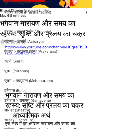
श्रुति > वेदाङ्ग (Vedanga)
Bharat Dharma Academy Limited
प्रस्थानत्रयी (Prasthanatrayi)
May 6
8 min read
भगवान नारायण और समय का
वेदान्त (Vedanta)
रहस्य: सृष्टि और प्रलय का चक्र
वेदान्त > वेदान्त दर्शन (Vedanta)
Rated NaN out of 5 stars.
वेदान्त > आचार्य (Acharya)
https://www.youtube.com/channel/UCgreTbu8
वेदान्त > प्रकरण ग्रन्थ (Prakarana)
rZSuCA5frK9nlfw
स्मृति (Smriti)
पुराण (Puranas)
पुराण > महापुराण (Mahapurana)
इतिहास (Epics)
भगवान नारायण और समय का 
इतिहास > रामायण (Ramayana)
रहस्य: सृष्टि और प्रलय का चक्र 
शास्त्र (Shastra)
— आध्यात्मिक अर्थ
साहित्य (Literature)
इस लेख में हम भगवान नारायण और समय का 