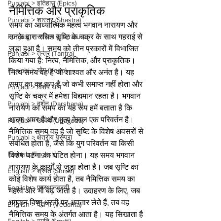
Punjabi > इतिहास (Epics)
नैमित्तिक और प्राकृतिक
Punjabi > शास्त्र (Shastra)
समय का आध्यात्मिक महत्व भगवान नारायण और 
उनके द्वारा रचित सृष्टि के चक्र के साथ गहराई से 
Punjabi > साहित्य (Literature)
जुड़ा हुआ है। समय को तीन प्रकारों में विभाजित 
Punjabi > तन्त्र (Tantra)
किया गया है: नित्य, नैमित्तिक, और प्राकृतिक। 
Punjabi > योग (Yoga)
नित्य समय वह है जो शाश्वत और अनंत है। यह 
समय का वह रूप है जो कभी समाप्त नहीं होता और 
Punjabi > विशेष थीम
सृष्टि के चक्र में हमेशा विद्यमान रहता है। भगवान 
Punjabi > दर्शन (Darshana)
नारायण का समय का यह रूप हमें बताता है कि 
आत्मा अमर है और मृत्यु केवल एक परिवर्तन है।
Punjabi > उपवेद (Upaveda)
नैमित्तिक समय वह है जो सृष्टि के विशेष अवसरों से 
Punjabi > क्षेत्रीय परम्परा
संबंधित होता है, जैसे कि युग परिवर्तन या किसी 
English (English)
विशेष घटना का घटित होना। यह समय भगवान 
नारायण के कार्यों से जुड़ा होता है। जब सृष्टि का 
English > श्रुति (Shruti)
कोई विशेष कार्य होता है, तब नैमित्तिक समय का 
English > प्रस्थानत्रयी
महत्व और भी बढ़ जाता है। उदाहरण के लिए, जब 
भगवान विष्णु धरती पर अवतार लेते हैं, तब वह 
English > वेदान्त (Vedanta)
नैमित्तिक समय के अंतर्गत आता है। यह सिखाता है 