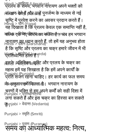
Hindi > साहित्य (Literature)
प्रलय के समय, भगवान नारायण अपने भक्तों को 
संरक्षण देते हैं और उन्हें पुनर्जन्म के माध्यम से नई 
Hindi > तन्त्र (Tantra)
सृष्टि में प्रवेश करने का अवसर प्रदान करते हैं। 
Hindi > योग (Yoga)
यह दिखाता है कि प्रलय केवल एक समाप्ति नहीं है, 
Hindi > विशेष थीम (Special Themes)
बल्कि एक नए आरंभ का संकेत है। जब हम भगवान 
नारायण का ध्यान करते हैं, तो हमें यह अनुभव होता 
Hindi > दर्शन (Darshana)
है कि सृष्टि और प्रलय का चक्र हमारे जीवन में भी 
Hindi > उपवेद (Upaveda)
प्रतिध्वनित होता है।
इसके अतिरिक्त, सृष्टि और प्रलय के चक्र का 
Hindi > क्षेत्रीय परम्परा
महत्व हमें यह सिखाता है कि हमें अपने कार्यों के 
Punjabi (Punjabi)
प्रति सजग रहना चाहिए। हर कार्य का फल समय 
के अनुसार हमें मिलता है। भगवान नारायण के 
Punjabi > श्रुति (Shruti)
चरणों में भक्ति से हम अपने कर्मों को सही दिशा में 
Punjabi > प्रस्थानत्रयी
लगा सकते हैं और इस चक्र का हिस्सा बन सकते 
Punjabi > वेदान्त (Vedanta)
हैं।
Punjabi > स्मृति (Smriti)
Punjabi > पुराण (Puranas)
समय का आध्यात्मिक महत्व: नित्य, 