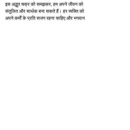
इस अद्भुत चक्र को समझकर, हम अपने जीवन को 
संतुलित और सार्थक बना सकते हैं। हर व्यक्ति को 
अपने कर्मों के प्रति सजग रहना चाहिए और भगवान 
नारायण की कृपा से अपने जीवन को सही दिशा में 
आगे बढ़ाना चाहिए।
यदि आपको यह जानकारी उपयोगी लगी हो तो इसे 
अपने परिवार और मित्रों के साथ अवश्य साझा 
करें। जय माँ दुर्गा! जय माँ काली! 🙏🔥
मंदिर निर्माण में सहयोग करें
हम सिडनी, ऑस्ट्रेलिया में माँ आद्या काली का भव्य 
मंदिर बना रहे हैं। कृपया 
हमारी वेबसाइट
 पर जाकर 
अपना सहयोग दें। ABN: 94 683 667 656
संबंधित लेख पढ़ें
➤ 
भगवान नारायण की उपासना में मंत्रों का महत्व
➤ 
भागवत पुराण में नारायण की लीलाएँ: अनंत रूपों 
की कथा