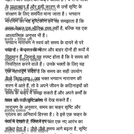
के पालनहार हैं और इसी कारण से उन्हें सृष्टि के 
51 शक्तिपीठ (51 Shakti Peeths)
संरक्षण के लिए समर्पित माना जाता है। भगवान 
दुर्गा सप्तशती (Durga Saptashati)
नारायण का यह दृष्टिकोण हमें यह समझाता है कि 
समय केवल एक भौतिक तत्व नहीं है, बल्कि यह एक 
सनातन धर्म (Sanatan Dharma)
आध्यात्मिक अनुभव भी है।
श्रुति > वैदिक अंग
भगवान नारायण ने स्वयं को समय के दायरे से परे 
रखा है। वे काल के भीतर और बाहर दोनों ही रूपों में 
साहित्य > संस्कृत साहित्य
विद्यमान हैं, जिससे यह स्पष्ट होता है कि वे समय को 
साहित्य > स्तोत्र साहित्य
नियंत्रित करने वाले हैं। उनके भक्तों के लिए यह 
साहित्य > भाषा साहित्य
एक महत्वपूर्ण संदेश है कि समय का सही उपयोग 
कैसे किया जाए। जब भक्त भगवान नारायण की 
तन्त्र > कश्मीर शैवदर्शन
शरण में आते हैं, तो वे अपने जीवन के कठिनाइयों को 
विशेष थीम > देवी-देवता
समय के चक्र में समझ सकते हैं और अपने कर्मों के 
फल को सही दृष्टिकोण से देख सकते हैं।
विशेष थीम > त्योहार उत्सव
नारायण के अनुसार, समय का चक्र सृष्टि और 
क्षेत्रीय परम्परा
प्रलय का अनिवार्य हिस्सा है। वे इसे एक चक्र के 
क्षेत्रीय परम्परा > तमिल परम्परा
रूप में देखते हैं, जिसमें हर अंत एक नए आरंभ का 
संकेत देता है। जैसे-जैसे समय आगे बढ़ता है, सृष्टि 
क्षेत्रीय परम्परा > सन्त साहित्य