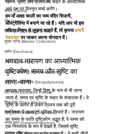
साहित्य > अन्य साहित्य (Anya)
रहस्य: सृष्टि और प्रलय का चक्र के आध्यात्मिक 
अर्थ पक्ष पर विस्तृत चर्चा करेंगे।
तन्त्र (Tantra)
हम माँ आद्या काली का भव्य मंदिर सिडनी, 
योग (Yoga)
ऑस्ट्रेलिया में बनाने जा रहे हैं। यदि आप भी इस 
पवित्र मिशन से जुड़ना चाहते हैं, तो कृपया 
हमारी 
विशेष थीम (Special Themes)
वेबसाइट
 पर जाकर अपना योगदान दें।
मुख्य ग्रन्थ (Master Collection)
दर्शन (Darshana)
भगवान नारायण का आध्यात्मिक 
उपवेद (Upaveda)
दृष्टिकोण: समय और सृष्टि का 
उपवेद > गन्धर्ववेद (Gandharvaveda)
ताना-बाना
उपवेद > स्थापत्यवेद (Sthapatyaveda)
भगवान नारायण, जिन्हें विष्णु के नाम से भी जाना 
देवी शक्ति (Goddess Power)
जाता है, समय एवं सृष्टि के चक्र के संचालक हैं। वे 
शिव तत्त्व (Shiva Wisdom)
सृष्टि के आरंभ से लेकर प्रलय तक की पूरी 
प्रक्रिया में महत्वपूर्ण भूमिका निभाते हैं। नारायण 
विष्णु लीला (Vishnu Chronicles)
का समय के प्रति दृष्टिकोण अद्भुत है; वे समय को 
गणेश ज्ञान (Ganesha Wisdom)
एक निरंतरता के रूप में देखते हैं, जिसमें सृष्टि, 
हनुमान भक्ति (Hanuman Devotion)
पालन और संहार का चक्र चलता है। वे सभी जीवों 