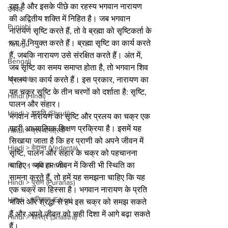
रहा है और इसके पीछे का रहस्य भगवान नारायण 
उपवेद
की अद्वितीय शक्ति में निहित है। जब भगवान 
Punjabi
नारायण सृष्टि करते हैं, तो वे ब्रह्मा को सृष्टिकर्ता के 
रूप में नियुक्त करते हैं। ब्रह्मा सृष्टि का कार्य करते 
Telugu
हैं, जबकि नारायण उसे संरक्षित करते हैं। अंत में, 
Bengali
जब सृष्टि का समय समाप्त होता है, तो भगवान शिव 
Marathi
प्रलय का कार्य करते हैं। इस प्रकार, नारायण का 
यह चक्र सृष्टि के तीन चरणों को दर्शाता है: सृष्टि, 
Hindi (Hindi)
पालन और संहार।
Hindi > श्रुति (Shruti)
भगवान नारायण का सृष्टि और प्रलय का चक्र एक 
गहरी आध्यात्मिक शिक्षण प्रक्रिया है। इसमें यह 
Hindi > प्रस्थानत्रयी
सिखाया जाता है कि हर प्राणी को अपने जीवन में 
Hindi > वेदान्त (Vedanta)
सृष्टि, पालन और संहार के चक्र को पहचानना 
चाहिए। जब हम जीवन में किसी भी स्थिति का 
Hindi > स्मृति (Smriti)
सामना करते हैं, तो हमें यह समझना चाहिए कि यह 
Hindi > पुराण (Puranas)
एक चक्र का हिस्सा है। भगवान नारायण के प्रति 
Hindi > इतिहास (Epics)
भक्ति और श्रद्धा से हम इस चक्र को समझ सकते 
हैं और अपने जीवन को सही दिशा में आगे बढ़ा सकते 
Hindi > शास्त्र (Shastra)
हैं।