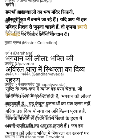
साहित्य > अन्य साहित्य (Anya)
करेंगे।
तन्त्र (Tantra)
हम माँ आद्या काली का भव्य मंदिर सिडनी, 
ऑस्ट्रेलिया में बनाने जा रहे हैं। यदि आप भी इस 
योग (Yoga)
पवित्र मिशन से जुड़ना चाहते हैं, तो कृपया 
हमारी 
विशेष थीम (Special Themes)
वेबसाइट
 पर जाकर अपना योगदान दें।
मुख्य ग्रन्थ (Master Collection)
दर्शन (Darshana)
भगवान की लीला: भक्ति की 
उपवेद (Upaveda)
अविरल धारा में स्थिरता का दिव्य 
उपवेद > गन्धर्ववेद (Gandharvaveda)
रहस्य
उपवेद > स्थापत्यवेद (Sthapatyaveda)
सृष्टि के कण-कण में व्याप्त वह परम चेतना, जो 
देवी शक्ति (Goddess Power)
अनगिनत रूपों में प्रकट होती है, 'भगवान की लीला' 
कहलाती है। यह केवल घटनाओं का एक क्रम नहीं, 
शिव तत्त्व (Shiva Wisdom)
बल्कि उस दिव्य योजना का अविच्छिन्न प्रवाह है, 
विष्णु लीला (Vishnu Chronicles)
जिसके माध्यम से ईश्वर अपने भक्तों के हृदय में 
अपनी उपस्थिति का अनुभव कराते हैं। जब हम 
गणेश ज्ञान (Ganesha Wisdom)
'भगवान की लीला: भक्ति में स्थिरता का रहस्य' पर 
हनुमान भक्ति (Hanuman Devotion)