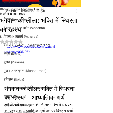
श्रुति > वेदाङ्ग (Vedanga)
Bharat Dharma Academy Limited
प्रस्थानत्रयी (Prasthanatrayi)
May 15
18 min read
भगवान की लीला: भक्ति में स्थिरता
वेदान्त (Vedanta)
का रहस्य
वेदान्त > वेदान्त दर्शन (Vedanta)
वेदान्त > आचार्य (Acharya)
Updated:
Jul 5
Rated NaN out of 5 stars.
वेदान्त > प्रकरण ग्रन्थ (Prakarana)
https://www.youtube.com/watch?
v=AdwyNi3DPZo
स्मृति (Smriti)
पुराण (Puranas)
पुराण > महापुराण (Mahapurana)
इतिहास (Epics)
भगवान की लीला: भक्ति में स्थिरता 
इतिहास > रामायण (Ramayana)
का रहस्य — आध्यात्मिक अर्थ
शास्त्र (Shastra)
इस लेख में हम भगवान की लीला: भक्ति में स्थिरता 
साहित्य (Literature)
का रहस्य के आध्यात्मिक अर्थ पक्ष पर विस्तृत चर्चा 