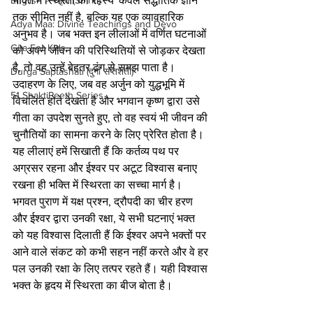
भक्ति में स्थिरता का रहस्य' केवल सैद्धांतिक ज्ञान 
English > स्मृति (Smriti)
तक सीमित नहीं है, बल्कि यह एक व्यावहारिक 
Adya Maa: Divine Teachings and Devo
अनुभव है। जब भक्त इन लीलाओं में वर्णित घटनाओं 
Gita For Kids
को अपने जीवन की परिस्थितियों से जोड़कर देखता 
है, तो वह उन्हें बेहतर ढंग से समझ पाता है। 
Durga Saptashati (दुर्गा सप्तशती)
उदाहरण के लिए, जब वह अर्जुन को युद्धभूमि में 
51 ShaktiPeeth Series
विचलित होते देखता है और भगवान कृष्ण द्वारा उसे 
गीता का उपदेश सुनते हुए, तो वह स्वयं भी जीवन की 
चुनौतियों का सामना करने के लिए प्रेरित होता है। 
यह लीलाएं हमें सिखाती हैं कि कर्तव्य पथ पर 
अग्रसर रहना और ईश्वर पर अटूट विश्वास बनाए 
रखना ही भक्ति में स्थिरता का सच्चा मार्ग है। 
भगवत पुराण में यक्ष प्रश्न, द्रौपदी का चीर हरण 
और ईश्वर द्वारा उनकी रक्षा, ये सभी घटनाएं भक्त 
को यह विश्वास दिलाती हैं कि ईश्वर अपने भक्तों पर 
आने वाले संकट को कभी सहन नहीं करते और वे हर 
पल उनकी रक्षा के लिए तत्पर रहते हैं। यही विश्वास 
भक्त के हृदय में स्थिरता का बीज बोता है।