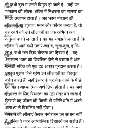
तो कभी दुख में उनसे विमुख हो जाते हैं। यहीं पर 
Hindi
'भगवान की लीला: भक्ति में स्थिरता का रहस्य' का 
श्रुति
महत्व उजागर होता है। जब भक्त भगवान की 
लीलाओं का श्रवण, मनन और कीर्तन करता है, तो 
प्रस्थानत्रयी
वह स्वयं को उन लीलाओं का एक अभिन्न अंग 
वेदान्त
अनुभव करने लगता है। वह यह समझने लगता है कि 
जीवन में आने वाले उतार-चढ़ाव, सुख-दुख, हानि-
स्मृति
लाभ, सभी उस दिव्य योजना का हिस्सा हैं। यह 
पुराण
अहसास भक्त को विचलित होने से बचाता है और 
इतिहास
उसकी भक्ति को एक दृढ़ आधार प्रदान करता है। 
भगवत पुराण जैसे ग्रंथ इन लीलाओं का विस्तृत 
शास्त्र
वर्णन करते हैं, जहाँ ईश्वर के प्रत्येक कार्य के पीछे 
साहित्य
एक गहन आध्यात्मिक अर्थ छिपा होता है। यह अर्थ 
ही भक्त के लिए स्थिरता का मूल मंत्र बन जाता है, 
तन्त्र
जिससे वह जीवन की किसी भी परिस्थिति में अपने 
योग
आराध्य से विचलित नहीं होता।
विशेष थीम
भगवान की लीलाएं केवल मनोरंजन का साधन नहीं 
हैं, बल्कि वे गहन आध्यात्मिक शिक्षाओं का स्रोत हैं। 
दर्शन