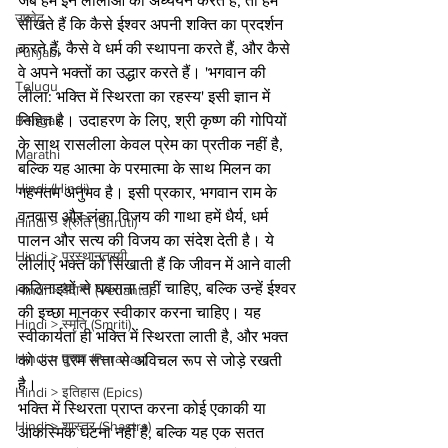
जब हम इन लीलाओं का अध्ययन करते हैं, तो हम 
उपवेद
सीखते हैं कि कैसे ईश्वर अपनी शक्ति का प्रदर्शन 
करते हैं, कैसे वे धर्म की स्थापना करते हैं, और कैसे 
Punjabi
वे अपने भक्तों का उद्धार करते हैं। 'भगवान की 
Telugu
लीला: भक्ति में स्थिरता का रहस्य' इसी ज्ञान में 
निहित है। उदाहरण के लिए, श्री कृष्ण की गोपियों 
Bengali
के साथ रासलीला केवल प्रेम का प्रतीक नहीं है, 
Marathi
बल्कि यह आत्मा के परमात्मा के साथ मिलन का 
Hindi (Hindi)
गहनतम अनुभव है। इसी प्रकार, भगवान राम के 
वनवास और लंका विजय की गाथा हमें धैर्य, धर्म 
Hindi > श्रुति (Shruti)
पालन और सत्य की विजय का संदेश देती है। ये 
Hindi > प्रस्थानत्रयी
लीलाएं भक्त को सिखाती हैं कि जीवन में आने वाली 
कठिनाइयों से घबराना नहीं चाहिए, बल्कि उन्हें ईश्वर 
Hindi > वेदान्त (Vedanta)
की इच्छा मानकर स्वीकार करना चाहिए। यह 
Hindi > स्मृति (Smriti)
स्वीकार्यता ही भक्ति में स्थिरता लाती है, और भक्त 
Hindi > पुराण (Puranas)
को उस परम सत्ता से अविचल रूप से जोड़े रखती 
है।
Hindi > इतिहास (Epics)
भक्ति में स्थिरता प्राप्त करना कोई एकाकी या 
Hindi > शास्त्र (Shastra)
आकस्मिक घटना नहीं है, बल्कि यह एक सतत 