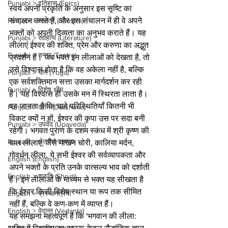
Punjabi > इतिहास (Epics)
स्वयं अपनी प्रकृति के अनुसार इस सृष्टि का 
संचालन करते हैं, और इस संचालन में ही वे अपने 
Punjabi > शास्त्र (Shastra)
भक्तों को अपनी दिव्यता का अनुभव कराते हैं। यह 
Punjabi > साहित्य (Literature)
लीलाएं ईश्वर की शक्ति, प्रेम और करुणा का अद्भुत 
Punjabi > तन्त्र (Tantra)
प्रदर्शन हैं। जब भक्त इन लीलाओं को देखता है, तो 
उसे विश्वास होता है कि वह अकेला नहीं है, बल्कि 
Punjabi > योग (Yoga)
एक सर्वशक्तिमान सत्ता उसका मार्गदर्शन कर रही 
Punjabi > विशेष थीम
है। यह विश्वास ही उसके मन में स्थिरता लाता है। 
वह जानता है कि चाहे परिस्थितियाँ कितनी भी 
Punjabi > दर्शन (Darshana)
विकट क्यों न हों, ईश्वर की कृपा उस पर सदा बनी 
Punjabi > उपवेद (Upaveda)
रहेगी। भगवत पुराण के दशम स्कंध में श्री कृष्ण की 
Punjabi > क्षेत्रीय परम्परा
बाल लीलाएं, जैसे माखन चोरी, कालिया मर्दन, 
गोवर्धन लीला, ये सभी ईश्वर की सर्वव्यापकता और 
English (English)
अपने भक्तों के प्रति उनके वात्सल्य भाव को दर्शाती 
English > श्रुति (Shruti)
हैं। इन लीलाओं के माध्यम से भक्त यह सीखता है 
कि ईश्वर किसी विशेष स्थान या रूप तक सीमित 
English > प्रस्थानत्रयी
नहीं हैं, बल्कि वे कण-कण में व्याप्त हैं।
English > वेदान्त (Vedanta)
यह समझना महत्वपूर्ण है कि 'भगवान की लीला: 