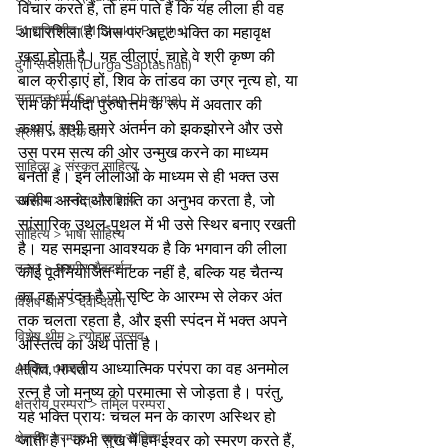
विचार करते हैं, तो हम पाते हैं कि यह लीला ही वह 
51 शक्तिपीठ (51 Shakti Peeths)
आधारशिला है जिस पर अटूट भक्ति का महावृक्ष 
खड़ा होता है। यह लीलाएं, चाहे वे श्री कृष्ण की 
दुर्गा सप्तशती (Durga Saptashati)
बाल क्रीड़ाएं हों, शिव के तांडव का उग्र नृत्य हो, या 
सनातन धर्म (Sanatan Dharma)
राम की मर्यादा पुरुषोत्तम के रूप में अवतार की 
कथाएं, सभी हमारे अंतर्मन को झकझोरने और उसे 
श्रुति > वैदिक अंग
उस परम सत्य की ओर उन्मुख करने का माध्यम 
साहित्य > संस्कृत साहित्य
बनती हैं। इन लीलाओं के माध्यम से ही भक्त उस 
असीम आनंद और शांति का अनुभव करता है, जो 
साहित्य > स्तोत्र साहित्य
सांसारिक उथल-पुथल में भी उसे स्थिर बनाए रखती 
साहित्य > भाषा साहित्य
है। यह समझना आवश्यक है कि भगवान की लीला 
तन्त्र > कश्मीर शैवदर्शन
कोई पूर्वनियोजित नाटक नहीं है, बल्कि यह चैतन्य 
का वह स्पंदन है जो सृष्टि के आरम्भ से लेकर अंत 
विशेष थीम > देवी-देवता
तक चलता रहता है, और इसी स्पंदन में भक्त अपने 
विशेष थीम > त्योहार उत्सव
अस्तित्व का अर्थ पाता है।
भक्ति, भारतीय आध्यात्मिक परंपरा का वह अनमोल 
क्षेत्रीय परम्परा
रत्न है जो मनुष्य को परमात्मा से जोड़ता है। परंतु, 
क्षेत्रीय परम्परा > तमिल परम्परा
यह भक्ति प्रायः चंचल मन के कारण अस्थिर हो 
क्षेत्रीय परम्परा > सन्त साहित्य
जाती है। कभी सुख में हम ईश्वर को स्मरण करते हैं, 