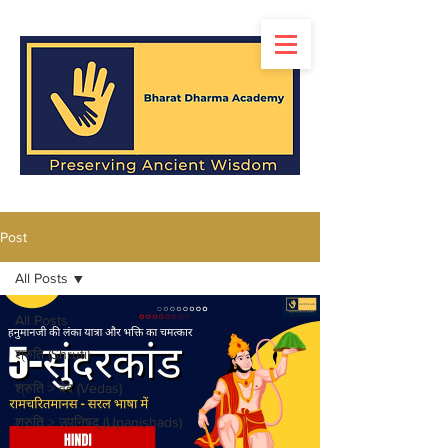
Post
All Posts
All Posts
श्रुति (Shruti)
श्रुति > वेद (Vedas)
श्रुति > उपनिषद् (Upanishads)