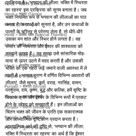
प्रक्रिया है। 'भगवान की लीला: भक्ति में स्थिरता 
Hindi > साहित्य (Literature)
का रहस्य' इस प्रक्रिया को सुगम बनाता है। जब 
Hindi > तन्त्र (Tantra)
भक्त नियमित रूप से भगवान की लीलाओं का पाठ 
करता है, कथाओं को सुनता है, और उन कथाओं के 
Hindi > योग (Yoga)
पात्रों के चरित्र से प्रेरणा लेता है, तो धीरे-धीरे 
Hindi > विशेष थीम (Special Themes)
उसका मन शांत और स्थिर होने लगता है। वह 
Hindi > दर्शन (Darshana)
संसार की नश्वरता और ईश्वर की शाश्वतता को 
समझने लगता है। यह समझ उसे सांसारिक मोह-
Hindi > उपवेद (Upaveda)
माया से ऊपर उठने में मदद करती है और उसकी 
Hindi > क्षेत्रीय परम्परा
भक्ति को एक गहरी जड़ें जमाने वाली अवस्था में ले 
जाती है। भगवत पुराण में वर्णित विभिन्न अवतारों की 
Punjabi (Punjabi)
लीलाएं, जैसे मत्स्य, कूर्म, वराह, नरसिंह, वामन, 
Punjabi > श्रुति (Shruti)
परशुराम, राम, कृष्ण, बुद्ध और कल्कि, हमें सृष्टि के 
Punjabi > प्रस्थानत्रयी
विकास क्रम और ईश्वर के विभिन्न रूपों में प्रकट 
होने के उद्देश्य को समझाती हैं। इन लीलाओं का 
Punjabi > वेदान्त (Vedanta)
चिंतन भक्त को जीवन के प्रति एक सकारात्मक 
Punjabi > स्मृति (Smriti)
और आध्यात्मिक दृष्टिकोण प्रदान करता है।
आध्यात्मिक अर्थ की दृष्टि से, 'भगवान की लीला: 
Punjabi > पुराण (Puranas)
भक्ति में स्थिरता का रहस्य' का अर्थ है कि ईश्वर 