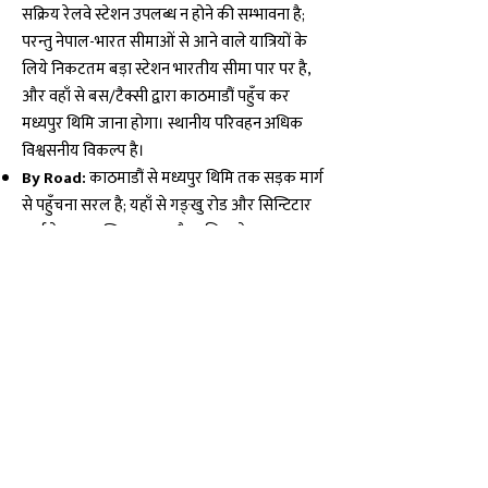
सक्रिय रेलवे स्टेशन उपलब्ध न होने की सम्भावना है;
परन्तु नेपाल-भारत सीमाओं से आने वाले यात्रियों के
लिये निकटतम बड़ा स्टेशन भारतीय सीमा पार पर है,
और वहाँ से बस/टैक्सी द्वारा काठमाडौं पहुँच कर
मध्यपुर थिमि जाना होगा। स्थानीय परिवहन अधिक
विश्वसनीय विकल्प है।
By Road:
काठमाडौं से मध्यपुर थिमि तक सड़क मार्ग
से पहुँचना सरल है; यहाँ से गङ्खु रोड और सिन्टिटार
मार्ग के द्वारा मन्दिर का रूट है। नजिक के शहर भक्तपुर
से भी बस, माइक्रो वा टेम्पो द्वारा आराम से पहुँचा जा
सकता है; भीड़-भाड़ के समय स्थानीय यातायात धीमा
हो सकता है इसलिए अतिरिक्त समय रखें।
मान्यताएँ एवं अनुभव · Beliefs
मैं जब पहली बार आकाश देवी के मन्दिर में गया
तो वातावरण में एक तरह की ठहरी हुई शान्ति का