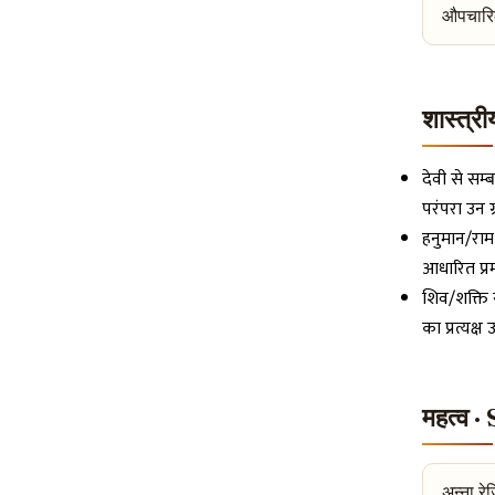
औपचारिक
शास्त्र
देवी से सम्
परंपरा उन ग्
हनुमान/राम-
आधारित प्रम
शिव/शक्ति स
का प्रत्यक्ष 
महत्व 
अन्ना रे