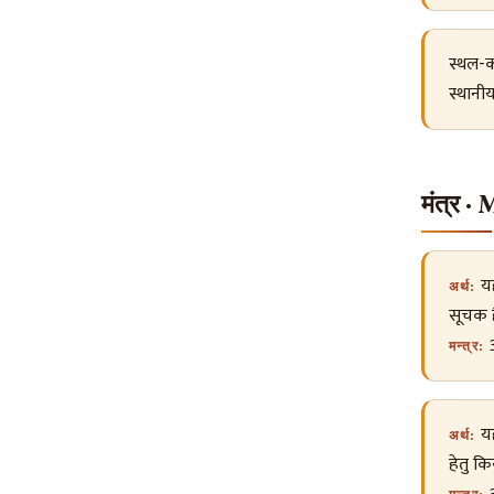
स्थल-क
स्थानी
मंत्र 
यह
अर्थ:
सूचक ह
ॐ
मन्त्र:
यह
अर्थ:
हेतु कि