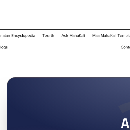
natan Encyclopedia
Teerth
Ask MahaKali
Maa MahaKali Temple
logs
Cont