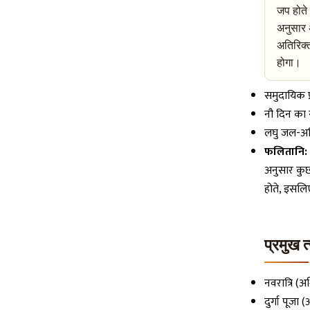
जप होते
अनुसार अ
अतिरिक्त
होगा।
समुदायिक प
नौ दिन का 
लघु जल-अभि
फलितानि:
अनुसार कुछ 
होते, इसलिए
प्रमुख 
नवरात्रि (
दुर्गा पूजा