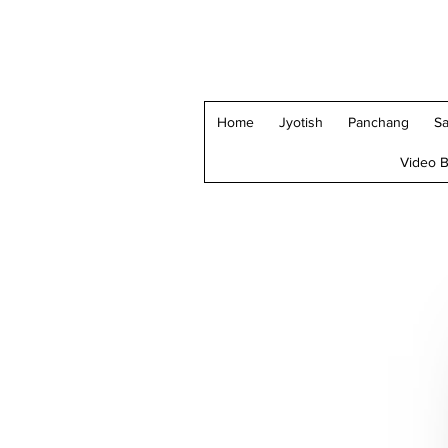
Home
Jyotish
Panchang
Sa
Video B