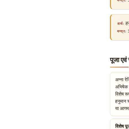
ॐ
मन्त्र:
हन
अर्थ:
ॐ
मन्त्र:
पूजा एव
अन्ना रे
अभिषेक स
विशेष रू
हनुमान च
या आगम-आ
विशेष पू