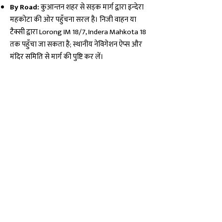
By Road:
कुआन्तन शहर से सड़क मार्ग द्वारा इन्देरा
महकोटा की ओर पहुँचना सरल है। निजी वाहन या
टैक्सी द्वारा Lorong IM 18/7, Indera Mahkota 18
तक पहुँचा जा सकता है; स्थानीय नेविगेशन ऐप्स और
मंदिर समिति से मार्ग की पुष्टि कर लें।
मान्यताएँ एवं अनुभव · Beliefs
मैं जब पहली बार अरुल्मिगु श्री अतरबारा अम्मन
के मण्डप में पहुँचा तो हवा में हल्का धूप-धूल और
देसी अगरबत्ती की सुगंध थी। परंपरा के अनुसार
भक्तों ने मुझे बताया कि यहाँ प्रवेश करते ही मन
में एक अनौपचारिक शान्ति और आश्वासन का
भाव आता है। मैंने साधु और स्थानीय भक्तों के
साथ आरती में भाग लिया; घंटियों की ध्वनि, भजन
और दीयों की चमक ने मन को केन्द्रित कर
दिया। कई भक्तों ने अपने अनुभवों में कहा कि