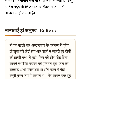
सकता है; स्थानीय बसें भी उपलब्ध हो सकती हैं परन्तु
अंतिम पहुँच के लिए ऑटो या पैदल छोटा मार्ग
आवश्यक हो सकता है।
मान्यताएँ एवं अनुभव · Beliefs
मैं जब पहली बार अष्टागृश्वर के प्रांगण में पहुँचा
तो सुबह की ठंडी हवा और शैली में जलते हुए दीयों
की हल्की गन्ध ने मुझे भीतर की ओर मोड़ दिया।
सामने स्थापित महादेव की मूर्ति पर दूध-जल का
तलछट अभी परिलक्षित था और मंडप में बैठी
स्त्री-पुरुष जप में संलग्न थे। मेरे सामने एक वृद्ध
पुजारी ने शान्त स्वर में मंत्रोच्चार कर अभिषेक
किया; उस क्षण मेरे मन में एक तरह की नीरवता
आई जिसे शब्दों में व्यक्त करना कठिन है। मैं
कुर्सी छोड़कर अंत:करण से प्रार्थना करने बैठ
गया और कुछ मिनटों में चेतना का एक केन्द्रित
अनुभव हुआ — बाहरी शोर धुंधला पड़ गया और