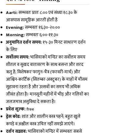
Aarti:
सम्भवतः प्रातः ८:०० एवं संध्या १८:३० के
आसपास सामूहिक आरती होती है
Evening:
सम्भवतः १६:३०-२०:००
Morning:
सम्भवतः ६:००-११:३०
अनुमानित दर्शन समय:
१५-३० मिनट साधारण दर्शन
के लिए
सर्वोत्तम समय:
भासियाको मन्दिर का सर्वोत्तम समय
शीतल व सुखद वातावरण के साथ बसन्त और शरद
ऋतु है; विशेषकर फागुन-चैत्र (फरवरी-मार्च) और
आश्विन-कार्टिक (सितम्बर-अक्टूबर) के माहों में मौसम
सुहावना रहता है और उत्सवों का समय भी अधिक
जीवंत होता है। मानसूनी महीनों में भीड़ और गलियों का
जलजमाव असुविधा दे सकता है।
प्रवेश शुल्क:
free
ड्रेस कोड:
शांत और शालीन वस्त्र पहनें; बहुत खुले
कपड़े व अश्लील वस्त्र उचित नहीं समझे जाएंगे।
दर्शन सुझाव:
भासियाको मन्दिर में सम्भवतः सबसे