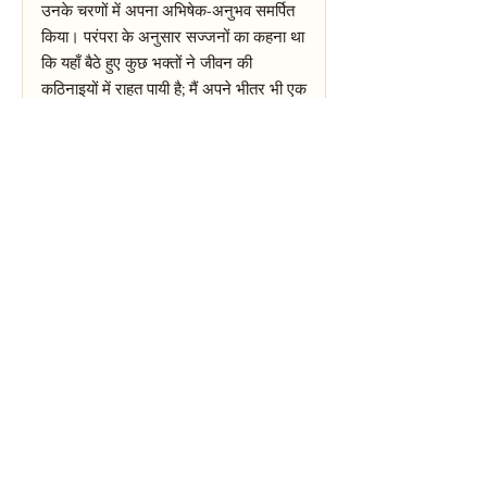
उनके चरणों में अपना अभिषेक-अनुभव समर्पित
किया। परंपरा के अनुसार सज्जनों का कहना था
कि यहाँ बैठे हुए कुछ भक्तों ने जीवन की
कठिनाइयों में राहत पायी है; मैं अपने भीतर भी एक
आकस्मिक हल्कापन महसूस करने लगा। ध्यान
के समय मानो शब्द घटकर केवल एक भाव बचा
— भक्ति का सरल स्पर्श। एक बूढ़े भक्त ने
बताया कि उन्हें रोजगार सम्बन्धी चिंता से मुक्ति
यहाँ के नियमित दर्शन से मिली, पर यह कथन
स्थानीय अनुभव पर आधारित था। मेरा अनुभव
व्यक्तिगत और भावनात्मक रहा: मंदिर की सूक्ष्म
ध्वनि-स्थितियाँ, घंटी की गरजन और पवित्र धूप
की गंध ने आन्तरिक विचारों को क्षणभंगुर कर
दिया और अधरों पर स्तुति का स्वतः संचार हुआ।
यदि आप यहाँ आएँ तो सम्भवतः आपको भी सरल,
परन्तु ठोस भक्ति-अनुभव होगा; अधिक गहन
आध्यात्मिक मार्गदर्शन हेतु स्थानीय साधकों से
संवाद लाभकारी रहेगा।