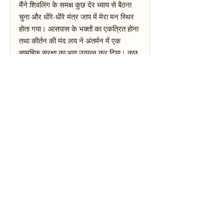
मैंने शिवलिंग के समक्ष कुछ देर ध्याय से बैठना
चुना और धीरे-धीरे मंत्र जाप में मेरा मन स्थिर
होता गया। आसपास के भक्तों का एकत्रित होना
तथा कीर्तन की मंद लय ने अंतर्मन में एक
सामूहिक सुरक्षा का भाव उत्पन्न कर दिया। कुछ
क्षणों में मैंने अपने जीवन की उलझनों पर एक
अलग दृष्टि पायी; कठिन निर्णयों पर मन अधिक
स्पष्ट हुआ। स्थानीय पुजारी की सरल
मार्गदर्शिका और समुदाय के लोगों की सहयोगी
भावना ने अनुकरणीय समर्थन दिया। मैंने वहाँ से
निकलते समय हल्की-सी ऊर्जा वृद्धि और मन में
आशा की एक नई किरण महसूस की — यह
अनुभव व्यक्तिगत और सांकेतिक था, परन्तु मेरे
लिये प्रासंगिक और गहन था। यदि आप यहाँ
पहली बार पहुँचते हैं तो संभवतः आपको भी शान्ति,
सामुदायिक स्नेह और आन्तरिक संकल्प की
अनुभूति हो सकती है, हालाँकि परिणाम
व्यक्तिपरक होंगे और अनुभव अलग-अलग हो
सकते हैं।