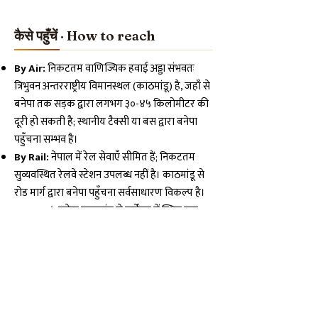
कैसे पहुँचें · How to reach
By Air:
निकटतम वाणिज्यिक हवाई अड्डा संभवतः
त्रिभुवन अन्तरराष्ट्रीय विमानस्थल (काठमांडू) है, जहाँ से
बनेपा तक सड़क द्वारा लगभग ३०-४५ किलोमीटर की
दूरी हो सकती है; स्थानीय टैक्सी या बस द्वारा बनेपा
पहुँचना सम्भव है।
By Rail:
नेपाल में रेल सेवाएँ सीमित हैं; निकटतम
सुव्यवस्थित रेलवे स्टेशन उपलब्ध नहीं है। काठमांडू से
रोड मार्ग द्वारा बनेपा पहुँचना सर्वसाधारण विकल्प है।
By Road:
बनेपा काठमांडू से पूर्वोत्तर में स्थित एक
प्रमुख शहर है; सार्वजनिक बसें, स्थानीय म्याग-भाडा बसें
और टैक्सियाँ काठमांडू तथा आसपास के शहरों से
नियमित रूप से चलती हैं। बनेपा-०५ के धगल मार्ग
तक पहुँचना स्थानीय मार्गदर्शक या जीपीएस सहायक
के माध्यम से सुविधाजनक रहेगा।