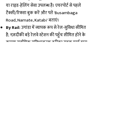
या राइड-हेलिंग सेवा उपलब्ध है। एयरपोर्ट से पहले
टैक्सी/रिक्शा बुक करें और पते 'Busambaga
Road, Namate, Katabi' बताएं।
By Rail:
उगांडा में व्यापक रूप से रेल-सुविधा सीमित
है; नज़दीकी बड़े रेलवे स्टेशन की पहुँच सीमित होने के
कारण सर्वाधिक सुविधाजनक तरीका सड़क मार्ग द्वारा
ही है। स्थानीय रेल सुविधाओं के लिए स्थानीय परिवहन
कार्यालय से वर्तमान जानकारी प्राप्त करें।
By Road:
एन्टेब्बे शहर से टेम्पल तक सड़क मार्ग से
पहुँचना सरल है; स्थानीय बस, मिनी-बैसेस और टैक्सी
सेवाओं के माध्यम से Busambaga Road,
Namate, Katabi के पास आना सम्भव है। शहर के
केन्द्र से स्थानीय दिशानिर्देश और गूगल मैप्स/नकाशा
सेवाएँ उपयोगी रहेंगी।
मान्यताएँ एवं अनुभव · Beliefs