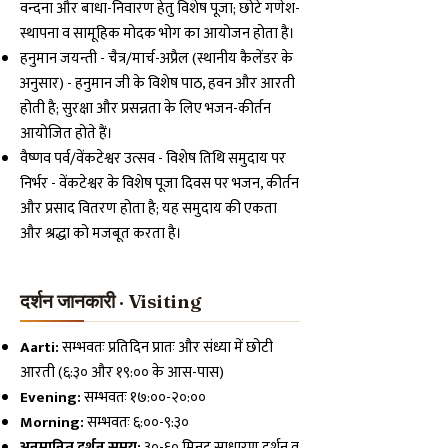
वन्दना और बाधा-निवारण हेतु विशेष पूजा; छोटे गणेश-
स्थापना व सामूहिक मोदक भोग का आयोजन होता है।
हनुमान जयन्ती - चैत्र/मार्च-अप्रैल (स्थानीय कैलेंडर के
अनुसार) - हनुमान जी के विशेष पाठ, हवन और आरती
होती है; सुरक्षा और प्रसन्नता के लिए भजन-कीर्तन
आयोजित होते हैं।
वैष्णव पर्व/वेंकटेश्वर उत्सव - विशेष तिथि समुदाय पर
निर्भर - वेंकटेश्वर के विशेष पूजा दिवस पर भजन, कीर्तन
और प्रसाद वितरण होता है; यह समुदाय की एकता
और श्रद्धा को मजबूत करता है।
दर्शन जानकारी · Visiting
Aarti:
सम्भवतः प्रतिदिन प्रातः और संध्या में छोटी
आरती (६:३० और १९:०० के आस-पास)
Evening:
सम्भवतः १७:००-२०:००
Morning:
सम्भवतः ६:००-९:३०
अनुमानित दर्शन समय:
३०-६० मिनट साधारण दर्शन व