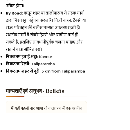
उचित होगा।
By Road:
कन्नूर शहर या तालीपारम्ब से सड़क मार्ग
द्वारा चिरवक्कु पहुँचना सरल है। निजी वाहन, टैक्सी या
राज्य परिवहन की बसें सामान्यतः उपलब्ध रहती हैं।
स्थानीय मार्गों में संकरे हिस्से और ग्रामीण मार्ग हो
सकते हैं; इसलिए सावधानीपूर्वक चलना चाहिए और
रात में यात्रा सीमित रखें।
निकटतम हवाई अड्डा:
Kannur
निकटतम रेलवे:
Taliparamba
निकटतम शहर से दूरी:
5 km from Taliparamba
मान्यताएँ एवं अनुभव · Beliefs
मैं यहाँ पहली बार आया तो वातावरण में एक अजीब
सी स्थिरता महसूस हुई — हवा धीमी लगती है
और पक्षियों की आवाज़ भी जैसे शांत। गर्भगृह के
समीप पहुँचते ही मेरे मन में एक विशिष्ट अनुराग