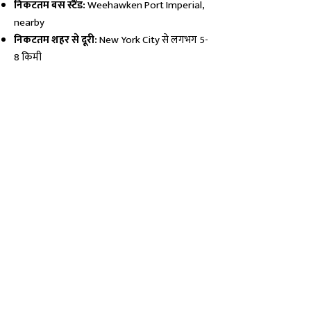
निकटतम बस स्टैंड:
Weehawken Port Imperial,
nearby
निकटतम शहर से दूरी:
New York City से लगभग 5-
8 किमी
मान्यताएँ एवं अनुभव · Beliefs
मैं मंदिर के प्रवेश द्वार से जैसे ही भीतर आया,
वातावरण में एक शान्ति की दैविक-गंध महसूस हुई
— यह महसूस परंपरा के अनुसार आरती और
जप से उत्पन्न सामूहिक ऊर्जा का प्रभाव था।
देव प्रतिमा के समक्ष ठहरते ही हृदय में सहज
श्रद्धा और विनम्रता उत्पन्न हुई; शायद यही गुरु-
प्रसाद कहा जाता है। मेरे जुबान से सहज ही
नाम निकला और हाथों में अक्षत चढ़ाते हुए मन
एकाग्र हो गया। भजन के समय वातावरण में
सामूहिकता की अनुभूति तीव्र हुई — लोगों की