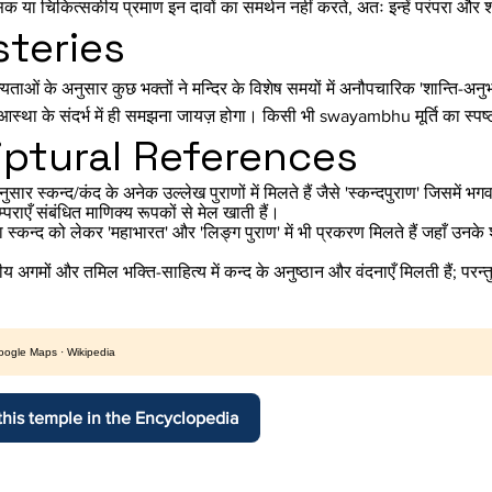
िक या चिकित्सकीय प्रमाण इन दावों का समर्थन नहीं करते, अतः इन्हें परंपरा और श्
teries
यताओं के अनुसार कुछ भक्तों ने मन्दिर के विशेष समयों में अनौपचारिक 'शान्ति-अनुभव' 
आस्था के संदर्भ में ही समझना जायज़ होगा। किसी भी swayambhu मूर्ति का स्पष
iptural References
ुसार स्कन्द/कंद के अनेक उल्लेख पुराणों में मिलते हैं जैसे 'स्कन्दपुराण' जिसमें भग
रम्पराएँ संबंधित माणिक्य रूपकों से मेल खाती हैं।
ा स्कन्द को लेकर 'महाभारत' और 'लिङ्ग पुराण' में भी प्रकरण मिलते हैं जहाँ उनके 
ीय अगमों और तमिल भक्ति-साहित्य में कन्द के अनुष्ठान और वंदनाएँ मिलती हैं; परन्त
oogle Maps
·
Wikipedia
his temple in the Encyclopedia