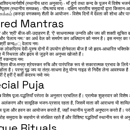
आश्विन/मार्गशीर्ष (स्थानीय धारा अनुसार) - माँ दुर्गा तथा कन्द के पूजन में 
ैपूसम (स्थानीय समकक्ष) - पौष/माघ मास - दक्षिण भारतीय समुदायों द्वारा किसान-आधार
கம் (करुड़ा वणक्कम) शैली के आयोजन - विशेष दिनों में देवता की शोभा और पारं
red Mantras
ं' और 'श्रीं' बीज-की-उदाहरण हैं; 'ऐं' साधनात्मक उन्नति और जप की शक्ती सूचित कर स
 और 'वेलाय नमः' का अर्थ वेल को समर्पण कर अधिष्ठान को नमन है। इस मन्त्र का 
श्रीं कन्दம् वेलाय नमः
' एक लोकप्रिय देवी-पुरुष दोनों में उपयोग होनेवाला बीज है जो हृदय-आधारित भक्तिक
 में स्थिरता और हृदय से जुड़ने का अनुभव खोजते हैं।
ीं स्कन्दाय नमः
्रित बीज-मन्त्र श्रेयस्कर रुचि और पारंपरिक रूप से सकारात्मक प्रभाव के लिये प्र
त होता है। परन्तु गूढ़ जप या तंत्र-साधना हेतु योग्य गाइड से निर्देश लेना आवश्यक है
ं ऐं ह्रीं ऐं क्लीं कंदस्य नमो नमः
cial Puja
कुछ विशेष पूजा-पद्धतियाँ परंपरा के अनुसार प्रचलित हैं। प्रत्येक शुक्रवार को
ष अलंकरण और सामूहिक भजन-प्रसाद रहता है, जिसमें माता की आराधना भी शामिल 
ष पूजा और हवन का आयोजन कराते हैं, जहाँ स्थानीय पुजारी अनुष्ठान करते हैं। पर
ोह समुदाय के सहयोग से संरक्षित रहते हैं और विशिष्ट पद्धतियाँ स्थानीय रूप से 
que Rituals