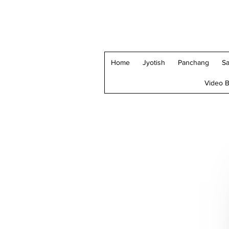
Home
Jyotish
Panchang
Sa
Video B