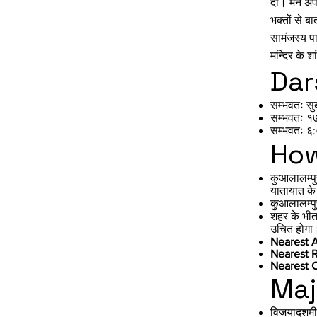
दी। मैंने अ
भक्तों से ब
सामंजस्य पा
मन्दिर के श
Dar
सम्भवतः सु
सम्भवतः १
सम्भवतः ६
How
कुआलालम्पु
यातायात के
कुआलालम्पु
शहर के भीतर
उचित होगा
Nearest A
Nearest R
Nearest C
Maj
विजयादशमी -