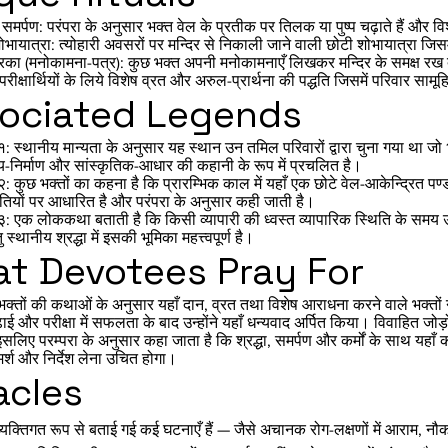
समर्पण: परंपरा के अनुसार भक्त वेल के प्रतीक पर तिलक या पुष्प चढ़ाते हैं और व
भायात्रा: त्योहारी अवसरों पर मन्दिर से निकाली जाने वाली छोटी शोभायात्रा जिस
िका (मनोकामना-पत्र): कुछ भक्त अपनी मनोकामनाएँ लिखकर मन्दिर के समक्ष रख देते 
: परीक्षार्थियों के लिये विशेष व्रत और अरुल-प्रार्थना की पद्धति जिसमें परिवार 
ociated Legends
: स्थानीय मान्यता के अनुसार यह स्थान उन तमिल परिवारों द्वारा चुना गया था जो 
-निर्माण और सांस्कृतिक-आधार की कहानी के रूप में प्रचलित है।
: कुछ भक्तों का कहना है कि प्रारम्भिक काल में यहाँ एक छोटे वेल-आकेन्द्रित पण्ड
मृतियों पर आधारित है और परंपरा के अनुसार कही जाती है।
३: एक लोककथा बताती है कि किसी व्यापारी की ध्वस्त व्यापारिक स्थिति के समय
तु स्थानीय श्रद्धा में इसकी भूमिका महत्त्वपूर्ण है।
t Devotees Pray For
भक्तों की कथाओं के अनुसार यहाँ दान, व्रत तथा विशेष आराधना करने वाले भक्तों 
ढाई और परीक्षा में सफलता के बाद उन्होंने यहाँ धन्यवाद अर्पित किया। विवाहित जोड
लिए परम्परा के अनुसार कहा जाता है कि श्रद्धा, समर्पण और कर्मों के साथ यहाँ क
रामर्श और निर्देश लेना उचित होगा।
acles
रा व्यक्तिगत रूप से बताई गई कई घटनाएँ हैं — जैसे अचानक रोग-लक्षणों में आराम,