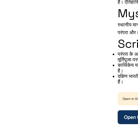
हैं। ऐतिहास
Mys
स्थानीय मान्
परंपरा और 
Scr
परंपरा के अन
मूर्तिपूजा-प
कार्थिकेय य
है।
दक्षिण भारत
हैं।
Open in G
Open t