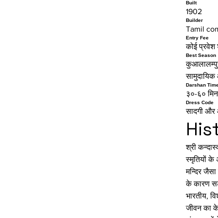
Built
1902
Builder
Tamil co
Entry Fee
कोई प्रवेश 
Best Season
कुआलालम्पु
सामुदायिक 
Darshan Tim
३०-६० मिनट
Dress Code
सादगी और आद
His
श्री कन्दा
स्मृतियों क
मन्दिर जैस
के कारण सटी
भारतीय, विश
जीवन का के