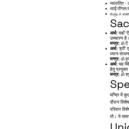
नवरात्रि - 
थाई पोंगल/त
கருடா வணக்
Sac
अर्थ:
यहाँ 'ऐ
उच्चारण है
मन्त्र:
ॐ ऐं 
अर्थ:
'ह्रीं
ध्यान-साधना
मन्त्र:
ॐ ह्र
अर्थ:
यह मिश
हेतु प्रयुक्
मन्त्र:
ॐ श्री
Spe
मन्दिर में 
दौरान विशे
परिवार विशे
तो। ये समार
Uni