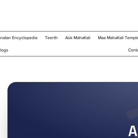
natan Encyclopedia
Teerth
Ask MahaKali
Maa MahaKali Temple
logs
Cont