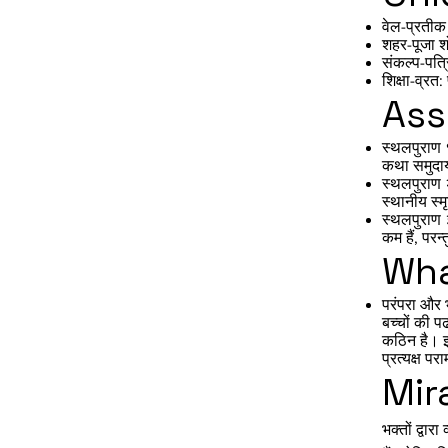
वेल-प्रतीक 
शहर-पूजा शो
संकल्प-पत्र
शिक्षा-व्रत
Ass
स्थलपुराण १
कथा समुदाय
स्थलपुराण २
स्थानीय स्
स्थलपुराण 
कम हैं, परन्
Wha
परंपरा और 
बच्चों की प
कठिन है। इस
प्रत्यक्ष प
Mir
भक्तों द्वा