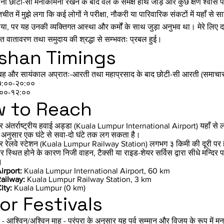
पनी छोटी-सी मनोकामना रखने के बाद वेल के समक्ष हाथ जोड़े और कुछ क्षण श्वास पर
ातचीत में मुझे लगा कि कई लोगों ने परीक्षा, नौकरी या पारिवारिक संकटों में यहा
या, पर यह उनकी व्यक्तिगत आस्था और कर्मों के साथ जुड़ा अनुभव था। मेरे लिए द
ांत वातावरण तथा समुदाय की श्रद्धा से सम्भवतः प्रबल हुई।
shan Timings
बह और सायंकाल अप्रातः-आरती तथा महाप्रसाद के बाद छोटी-सी आरती (समाचार और
७:००-२०:००
:००-१२:००
 to Reach
र अंतर्राष्ट्रीय हवाई अड्डा (Kuala Lumpur International Airport) यहाँ से ल
 अनुसार एक घंटे से सवा-दो घंटे तक लग सकता है।
र रेलवे स्टेशन (Kuala Lumpur Railway Station) लगभग ३ किमी की दूरी पर है; स
 स्थित होने के कारण निजी वाहन, टैक्सी या राइड-शेयर सर्विस द्वारा सीधे मन्द
।
irport:
Kuala Lumpur International Airport, 60 km
ailway:
Kuala Lumpur Railway Station, 3 km
ity:
Kuala Lumpur (0 km)
or Festivals
 आश्विन/अश्विन माह - परंपरा के अनुसार यह पर्व सम्मान और विजय के रूप में मना