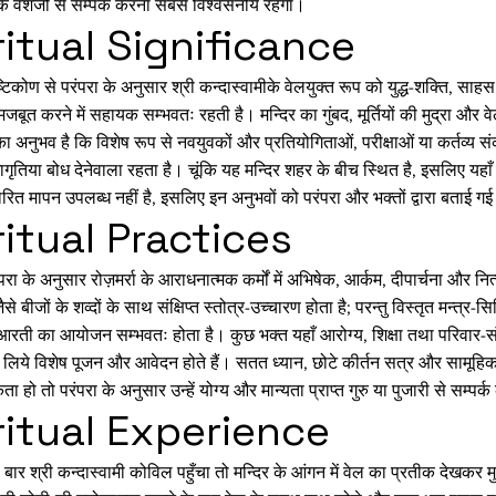
के वंशजों से सम्पर्क करना सबसे विश्वसनीय रहेगा।
ritual Significance
ष्टिकोण से परंपरा के अनुसार श्री कन्दास्वामीके वेलयुक्त रूप को युद्ध-शक्ति, स
जबूत करने में सहायक सम्भवतः रहती है। मन्दिर का गुंबद, मूर्तियों की मुद्रा और वे
का अनुभव है कि विशेष रूप से नवयुवकों और प्रतियोगिताओं, परीक्षाओं या कर्तव्य 
ागृतिया बोध देनेवाला रहता है। चूंकि यह मन्दिर शहर के बीच स्थित है, इसलिए य
रित मापन उपलब्ध नहीं है, इसलिए इन अनुभवों को परंपरा और भक्तों द्वारा बताई गई
ritual Practices
परंपरा के अनुसार रोज़मर्रा के आराधनात्मक कर्मों में अभिषेक, आर्कम, दीपार्चना औ
जैसे बीजों के शव्दों के साथ संक्षिप्त स्तोत्र-उच्चारण होता है; परन्तु विस्तृत मन्त
रती का आयोजन सम्भवतः होता है। कुछ भक्त यहाँ आरोग्य, शिक्षा तथा परिवार-संकल्
 लिये विशेष पूजन और आवेदन होते हैं। सतत ध्यान, छोटे कीर्तन सत्र और सामूहिक भज
 हो तो परंपरा के अनुसार उन्हें योग्य और मान्यता प्राप्त गुरु या पुजारी से सम्पर
ritual Experience
 बार श्री कन्दास्वामी कोविल पहुँचा तो मन्दिर के आंगन में वेल का प्रतीक देखकर मु