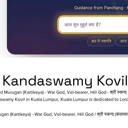
i Kandaswamy Kovil
d Murugan (Kartikeya) - War God, Vel-bearer, Hill God - श्री स्कन्द (कं
swamy Kovil in Kuala Lumpur, Kuala Lumpur is dedicated to Lord Mu
y
an (Kartikeya) - War God, Vel-bearer, Hill God / श्री स्कन्द (कंदस्वामी