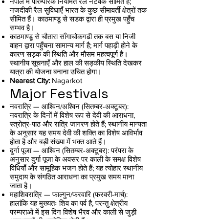
नेपाल में पारम्परिक नियमित रेल नेटवर्क सीमित है;
नजदीकी रैल सुविधाएँ भारत के कुछ सीमावर्ती क्षेत्रों तक
सीमित हैं। काठमाण्डू से सडक द्वारा ही प्रमुख पहुँच
सम्भव है।
काठमाण्डू से चौतारा साँगाचोकगढी तक बस या निजी
वाहन द्वारा पहुँचना सामान्य मार्ग है; मार्ग पहाड़ी होने के
कारण सड़क की स्थिति और मौसम महत्वपूर्ण है।
स्थानीय सूचनाएँ और हाल की सड़कीय स्थिति देखकर
यात्रा की योजना बनाना उचित होगा।
Nearest City:
Nagarkot
Major Festivals
नवरात्रि — आश्विन/अश्विन (सितम्बर-अक्टूबर):
नवरात्रि के दिनों में विशेष रूप से देवी की आराधना,
स्त्रोत्र-पाठ और रात्रि जागरण होते हैं; स्थानीय मान्यता
के अनुसार यह समय देवी की शक्ति का विशेष आविर्भाव
होता है और बड़ी संख्या में भक्त आते हैं।
दुर्गा पूजा — आश्विन (सितम्बर-अक्टूबर): परंपरा के
अनुसार दुर्गा पूजा के अवसर पर काली के समक्ष विशेष
विधियाँ और सामूहिक भजन होते हैं; यह त्योहार स्थानीय
समुदाय के संगठित आराधना का प्रमुख समय माना
जाता है।
महाशिवरात्रि — फाल्गुन/फरवारि (फरवरी-मार्च):
हालांकि यह मुख्यतः शिव का पर्व है, परन्तु क्षेत्रीय
परम्पराओं में इस दिन विशेष भैरव और काली से जुड़ी