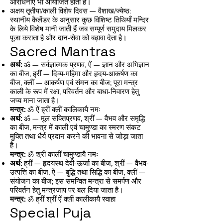
आराधनाएँ भी आयोजित होती हैं।
अक्षय तृतीया/काली विशेष दिवस — वैशाख/ज्येष्ठ:
स्थानीय कैलेंडर के अनुसार कुछ विशिष्ट तिथियाँ मन्दिर
के लिये विशेष मानी जाती हैं जब सम्पूर्ण समुदाय मिलकर
पूजा कराता है और दान-सेवा को बढ़ावा देता है।
Sacred Mantras
अर्थ:
ॐ — सर्वज्ञात्मक प्रणव, ऐं — ज्ञान और अभिज्ञान
का बीज, ह्रीं — दिव्य-महिमा और हृदय-आकर्षण का
बीज, क्लीं — आकर्षण एवं संमन का बीज; पूरा मन्त्र
काली के रूप में रक्षा, परिवर्तन और बाधा-निवारण हेतु
जप्य माना जाता है।
मन्त्र:
ॐ ऐं ह्रीं क्लीं कालिकायै नमः
अर्थ:
ॐ — मूल सक्तिप्रणव, श्रीं — वैभव और समृद्धि
का बीज, मन्त्र में काली एवं चामुण्डा का स्मरण संकट
मुक्ति तथा धैर्य प्रदान करने की भावना से जोड़ा जाता
है।
मन्त्र:
ॐ श्रीं कालीं चामुण्डायै नमः
अर्थ:
ह्रीं — हृदयस्थ देवी-ऊर्जा का बीज, श्रीं — वैभव-
उत्पत्ति का बीज, ऐं — बुद्धि तथा सिद्धि का बीज, क्लीं —
संयोजन का बीज; इस समन्वित मन्त्रा से समर्पण और
परिवर्तन हेतु मन्त्रजाप पर बल दिया जाता है।
मन्त्र:
ॐ ह्रीं श्रीं ऐं क्लीं कालीकायै स्वाहा
Special Puja