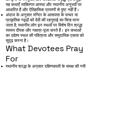
यह कथाएँ व्यक्तिगत आस्था और स्थानीय अनुभवों पर
आधारित हैं और ऐतिहासिक प्रमाणों से पुष्ट नहीं हैं।
अंदाज के अनुसार मन्दिर के आसपास के पत्थर या
प्राकृतिक गढ्ढों को देवी की रहनुमाई का चिन्ह माना
जाता है; स्थानीय लोग इन स्थलों पर विशेष दिन श्रद्धा
स्वरूप दीपक और नक्षत्र-पूजा करते हैं। इन कथाओं
का उद्देश्य स्थल की पवित्रता और समुदायिक एकता को
सुदृढ़ करना है।
What Devotees Pray
For
स्थानीय श्रद्धा के अनुसार दक्षिणकाली के समक्ष की गयी
प्रार्थनाएँ भय, शत्रुता, पारिवारिक कलह, आर्थिक संकट
और रोगों के निवारण हेतु प्रभावी मानी जाती हैं। भक्तों
का मानना है कि यहां की अराधना से मानसिक शान्ति,
भय-निवृत्ति और बाधाओं में कमी सम्भवतः आती है। कई
भक्त निजी अनुभवों के आधार पर यह बताते हैं कि कठिन
प्रसंगों में आशा और साहस मिला, परन्तु ये कथाएँ
व्यक्तिगत अनुभवों पर आधारित हैं और सार्वत्रिक होने
का दावा नहीं किया जा सकता। गंभीर रोगों या
दीर्घकालिक समस्याओं के लिये पारम्परिक चिकित्सा और
आध्यात्मिक साधना का समन्वय अधिक उपयोगी माना
जाता है। अधिक जानकारी और पुष्ट प्रमाण हेतु
स्थानीय पुजारी व दीर्घकालीन भक्तों से संपर्क करना