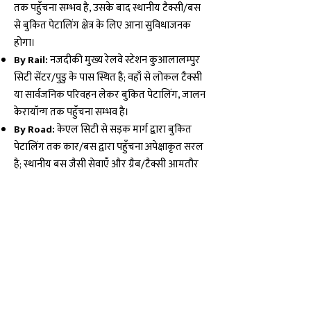
तक पहुँचना सम्भव है, उसके बाद स्थानीय टैक्सी/बस
से बुकित पेटालिंग क्षेत्र के लिए आना सुविधाजनक
होगा।
By Rail:
नजदीकी मुख्य रेलवे स्टेशन कुआलालम्पुर
सिटी सेंटर/पुडु के पास स्थित है; वहाँ से लोकल टैक्सी
या सार्वजनिक परिवहन लेकर बुकित पेटालिंग, जालन
केरायॉन्ग तक पहुँचना सम्भव है।
By Road:
केएल सिटी से सड़क मार्ग द्वारा बुकित
पेटालिंग तक कार/बस द्वारा पहुँचना अपेक्षाकृत सरल
है; स्थानीय बस जैसी सेवाएँ और ग्रैब/टैक्सी आमतौर
पर उपलब्ध रहती हैं और मार्ग संकेतों के अनुसार
जालन केरायॉन्ग तक पहुँचा जा सकता है।
मान्यताएँ एवं अनुभव · Beliefs
मैंने पहली बार जब इस मंदिर के प्रांगण में कदम
रखा तो वातावरण में एक सौम्य तरह की तरंग